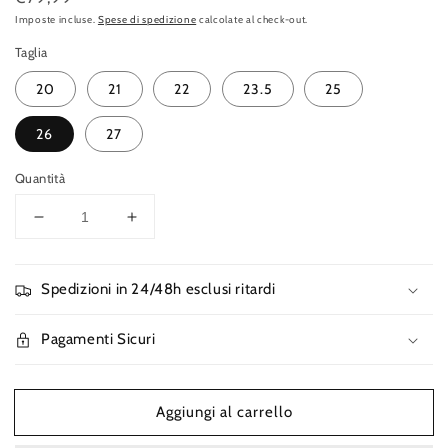
di
Imposte incluse.
Spese di spedizione
calcolate al check-out.
listino
Taglia
20
21
22
23.5
25
26
27
Quantità
Diminuisci
Aumenta
quantità
quantità
per
per
Nike
Nike
Spedizioni in 24/48h esclusi ritardi
Dunk
Dunk
Low
Low
Pagamenti Sicuri
Laser
Laser
Fuchsia
Fuchsia
(TD)
(TD)
Aggiungi al carrello