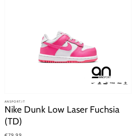
Apri
contenuti
ANSPORT.IT
multimediali
Nike Dunk Low Laser Fuchsia
1
in
(TD)
finestra
modale
Prezzo
€79,99