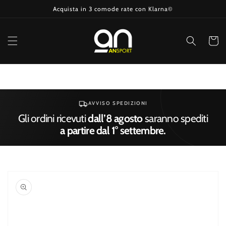
Vai
Acquista in 3 comode rate con Klarna©
direttamente
ai contenuti
Carrell
AVVISO SPEDIZIONI
Gli ordini ricevuti
dall’8 agosto
saranno spediti
a partire dal 1° settembre.
Passa alle
informazioni
sul prodotto