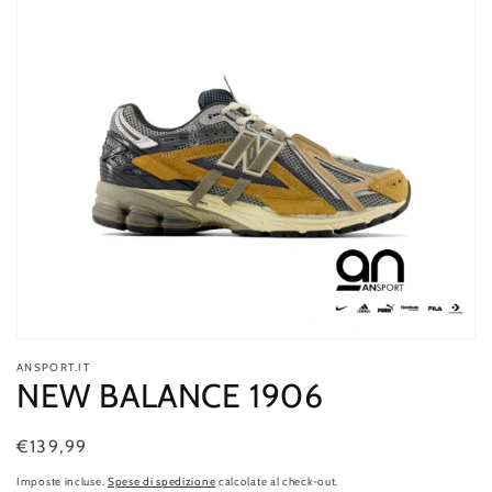
Apri
contenuti
ANSPORT.IT
multimediali
NEW BALANCE 1906
1
in
finestra
modale
Prezzo
€139,99
Esaurito
di
Imposte incluse.
Spese di spedizione
calcolate al check-out.