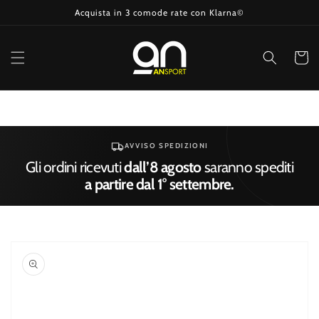
Vai
Acquista in 3 comode rate con Klarna©
direttamente
ai contenuti
Carrell
AVVISO SPEDIZIONI
Gli ordini ricevuti
dall’8 agosto
saranno spediti
a partire dal 1° settembre.
Passa alle
informazioni
sul prodotto