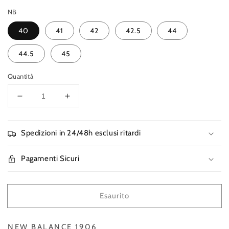
listino
NB
40
41
42
42.5
44
44.5
45
Quantità
Diminuisci
Aumenta
quantità
quantità
per
per
NEW
NEW
Spedizioni in 24/48h esclusi ritardi
BALANCE
BALANCE
1906
1906
Pagamenti Sicuri
Esaurito
NEW BALANCE 1906